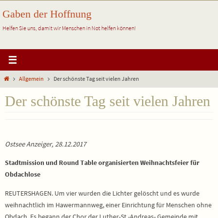
Zum
Gaben der Hoffnung
Inhalt
springen
Helfen Sie uns, damit wir Menschen in Not helfen können!
Start
Allgemein
Der schönste Tag seit vielen Jahren
Der schönste Tag seit vielen Jahren
Ostsee Anzeiger, 28.12.2017
Stadtmission und Round Table organisierten Weihnachtsfeier für
Obdachlose
REUTERSHAGEN. Um vier wurden die Lichter gelöscht und es wurde
weihnachtlich im Hawermannweg, einer Einrichtung für Menschen ohne
Obdach. Es begann der Chor der Luther-St.-Andreas- Gemeinde mit