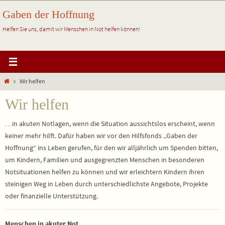
Zum
Gaben der Hoffnung
Inhalt
springen
Helfen Sie uns, damit wir Menschen in Not helfen können!
Start
Wir helfen
Wir helfen
…in akuten Notlagen, wenn die Situation aussichtslos erscheint, wenn
keiner mehr hilft. Dafür haben wir vor den Hilfsfonds „Gaben der
Hoffnung“ ins Leben gerufen, für den wir alljährlich um Spenden bitten,
um Kindern, Familien und ausgegrenzten Menschen in besonderen
Notsituationen helfen zu können und wir erleichtern Kindern ihren
steinigen Weg in Leben durch unterschiedlichste Angebote, Projekte
oder finanzielle Unterstützung.
Menschen in akuter Not