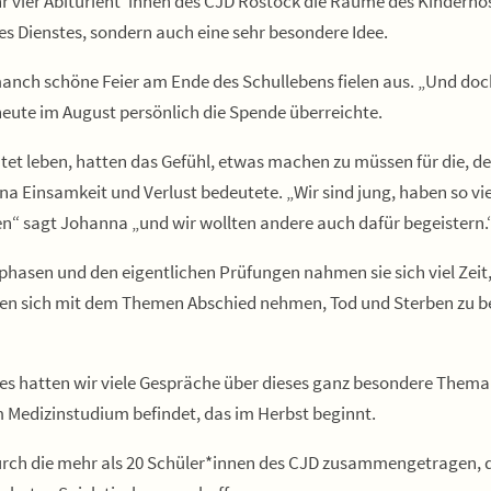
ahr vier Abiturient*innen des CJD Rostock die Räume des Kinderh
res Dienstes, sondern auch eine sehr besondere Idee.
 manch schöne Feier am Ende des Schullebens fielen aus. „Und doch
heute im August persönlich die Spende überreichte.
tet leben, hatten das Gefühl, etwas machen zu müssen für die, dene
a Einsamkeit und Verlust bedeutete. „Wir sind jung, haben so viel
en“ sagt Johanna „und wir wollten andere auch dafür begeistern.
phasen und den eigentlichen Prüfungen nahmen sie sich viel Zeit
den sich mit dem Themen Abschied nehmen, Tod und Sterben zu be
tes hatten wir viele Gespräche über dieses ganz besondere Thema 
 Medizinstudium befindet, das im Herbst beginnt.
ch die mehr als 20 Schüler*innen des CJD zusammengetragen, die