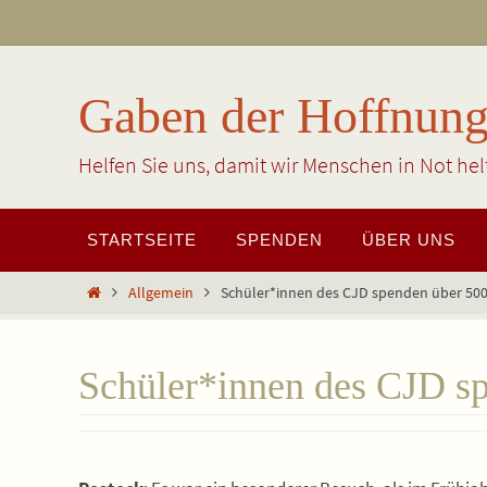
Zum
Inhalt
springen
Gaben der Hoffnun
Helfen Sie uns, damit wir Menschen in Not he
Zum
STARTSEITE
SPENDEN
ÜBER UNS
Inhalt
springen
Start
Allgemein
Schüler*innen des CJD spenden über 50
Schüler*innen des CJD s