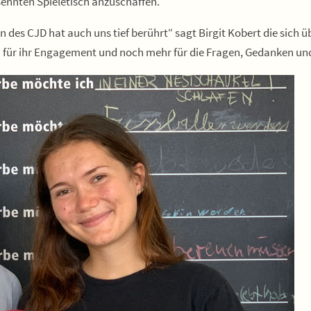
sehnten Spieletisch anzuschaffen.
es CJD hat auch uns tief berührt“ sagt Birgit Kobert die sich ü
 für ihr Engagement und noch mehr für die Fragen, Gedanken und