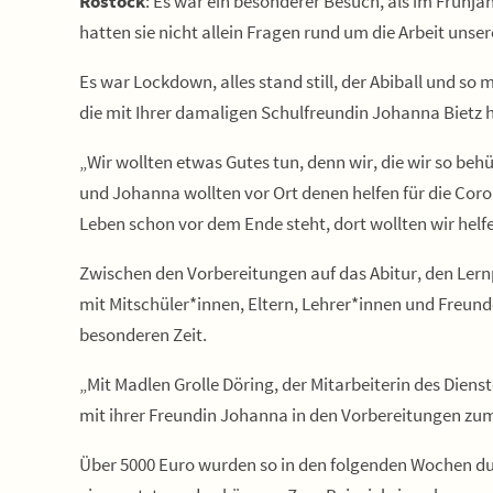
Rostock
: Es war ein besonderer Besuch, als im Frühj
hatten sie nicht allein Fragen rund um die Arbeit unse
Es war Lockdown, alles stand still, der Abiball und so
die mit Ihrer damaligen Schulfreundin Johanna Bietz 
„Wir wollten etwas Gutes tun, denn wir, die wir so behü
und Johanna wollten vor Ort denen helfen für die Coron
Leben schon vor dem Ende steht, dort wollten wir helf
Zwischen den Vorbereitungen auf das Abitur, den Lern
mit Mitschüler*innen, Eltern, Lehrer*innen und Freun
besonderen Zeit.
„Mit Madlen Grolle Döring, der Mitarbeiterin des Diens
mit ihrer Freundin Johanna in den Vorbereitungen zum
Über 5000 Euro wurden so in den folgenden Wochen dur