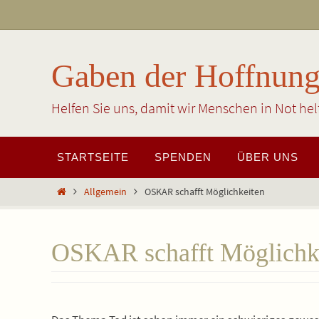
Zum
Inhalt
springen
Gaben der Hoffnun
Helfen Sie uns, damit wir Menschen in Not he
Zum
STARTSEITE
SPENDEN
ÜBER UNS
Inhalt
springen
Start
Allgemein
OSKAR schafft Möglichkeiten
OSKAR schafft Möglichk