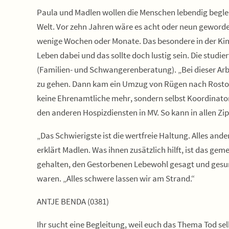
Paula und Madlen wollen die Menschen lebendig beglei
Welt. Vor zehn Jahren wäre es acht oder neun geworde
wenige Wochen oder Monate. Das besondere in der Kinder
Leben dabei und das sollte doch lustig sein. Die studi
(Familien- und Schwangerenberatung). „Bei dieser Arb
zu gehen. Dann kam ein Umzug von Rügen nach Rostock 
keine Ehrenamtliche mehr, sondern selbst Koordinatori
den anderen Hospizdiensten in MV. So kann in allen Z
„Das Schwierigste ist die wertfreie Haltung. Alles ander
erklärt Madlen. Was ihnen zusätzlich hilft, ist das g
gehalten, den Gestorbenen Lebewohl gesagt und gesung
waren. „Alles schwere lassen wir am Strand.“
ANTJE BENDA (0381)
Ihr sucht eine Begleitung, weil euch das Thema Tod sel