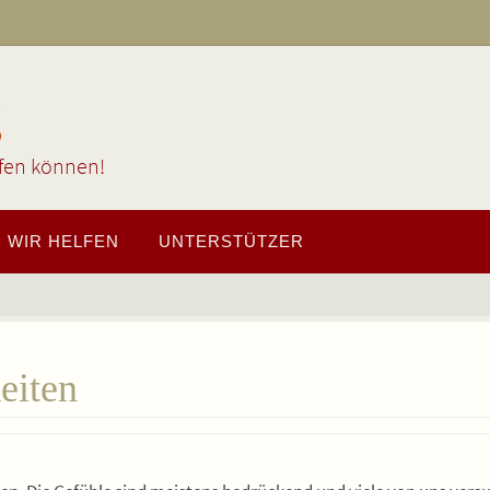
g
lfen können!
WIR HELFEN
UNTERSTÜTZER
eiten