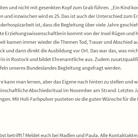
ten und nicht mit gesenkten Kopf zum Grab führen. „Ein Kind ko
n und inzwischen wird es 25. Das ist auch der Unterschied zum E
hospizarbeit ist, dass die Begleitung über viele Jahre geschieht
erte Erziehungswissenschaftlerin kommt von der Insel Rügen und ha
eit kamen immer wieder die Themen Tod, Trauer und Abschied auf
und dann direkt die Ausbildung vor Ort. Das war das, was mich 
n in Rostock und bildet Ehrenamtliche aus. Zudem zusatzqualifizi
ipfeln unseres Bundeslandes Begleitung angefragt werden.
e kann man lernen, aber das Eigene nach hinten zu stellen und wirkl
emeinschaftliche Abschiedsritual im November am Strand. Letztes 
en. Mit Holi-Farbpulver pusteten sie die guten Wünsche für die 
bst betrifft? Meldet euch bei Madlen und Paula. Alle Kontaktaktmö