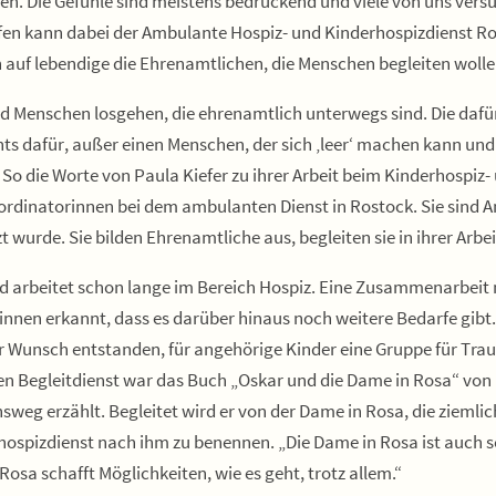
n. Die Gefühle sind meistens bedrückend und viele von uns vers
fen kann dabei der Ambulante Hospiz- und Kinderhospizdienst Ro
 auf lebendige die Ehrenamtlichen, die Menschen begleiten wollen
eld Menschen losgehen, die ehrenamtlich unterwegs sind. Die dafü
hts dafür, außer einen Menschen, der sich ‚leer‘ machen kann und
So die Worte von Paula Kiefer zu ihrer Arbeit beim Kinderhospi
Koordinatorinnen bei dem ambulanten Dienst in Rostock. Sie sind
wurde. Sie bilden Ehrenamtliche aus, begleiten sie in ihrer Arbe
d arbeitet schon lange im Bereich Hospiz. Eine Zusammenarbeit
innen erkannt, dass es darüber hinaus noch weitere Bedarfe gibt.
 der Wunsch entstanden, für angehörige Kinder eine Gruppe für Trau
n Begleitdienst war das Buch „Oskar und die Dame in Rosa“ von 
g erzählt. Begleitet wird er von der Dame in Rosa, die ziemlich a
spizdienst nach ihm zu benennen. „Die Dame in Rosa ist auch so e
Rosa schafft Möglichkeiten, wie es geht, trotz allem.“