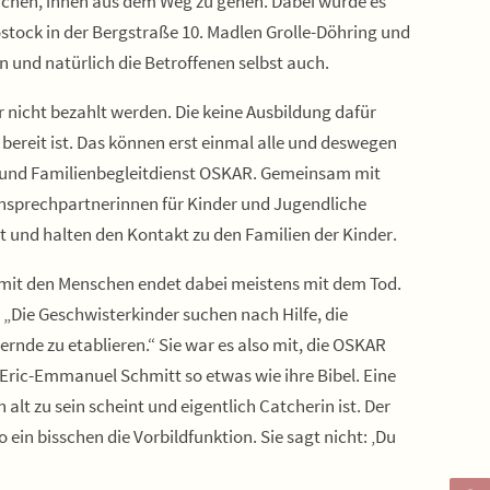
uchen, ihnen aus dem Weg zu gehen. Dabei würde es
stock in der Bergstraße 10. Madlen Grolle-Döhring und
 und natürlich die Betroffenen selbst auch.
r nicht bezahlt werden. Die keine Ausbildung dafür
 bereit ist. Das können erst einmal alle und deswegen
z- und Familienbegleitdienst OSKAR. Gemeinsam mit
 Ansprechpartnerinnen für Kinder und Jugendliche
it und halten den Kontakt zu den Familien der Kinder.
 mit den Menschen endet dabei meistens mit dem Tod.
 „Die Geschwisterkinder suchen nach Hilfe, die
ernde zu etablieren.“ Sie war es also mit, die OSKAR
Eric-Emmanuel Schmitt so etwas wie ihre Bibel. Eine
lt zu sein scheint und eigentlich Catcherin ist. Der
in bisschen die Vorbildfunktion. Sie sagt nicht: ‚Du