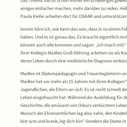
Das Thema Tod ist schon immer ein schwieriges gewese
einiges einfacher machen, mehr darüber zu reden. Hel
Paula Kiefer arbeiten dort für OSKAR und unterstützen
Immer höre ich, wie kann das sein, dass in so einem F
haben. Und es ist genau das. Es braucht eigentlich nic
können auch alle kommen und sagen: „Ich mach mit!“ 
ihrer Kollegin Madlen Groll-Döhring arbeiten sie als 
deren Leben durch eine medizinische Diagnose verkürzt 
Madlen ist Diplompädagogin und Trauerbegleiterin un
Madlen hat vor mehr als 15 Jahren mit ihren Kollegen*
Jugendlichen, die Eltern an sich. Es ist recht schnell
Leben eingehaucht hat. Während der Ausbildung für de
Geschichte, die amüsant von Oskars verkürztem Lebenswe
Wunsch der Ehrenamtlichen lag also nahe, den Kinderho
bist arm und krank, leg dich hin!‘ Sondern die Dame in 