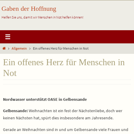
Zum
Gaben der Hoffnung
Inhalt
springen
Helfen Sie uns, damit wir Menschen in Not helfen können!
Start
Allgemein
Ein offenes Herz für Menschen in Not
Ein offenes Herz für Menschen in
Not
Nordwasser unterstützt OASE in Gelbensande
Gelbensande:
Weihnachten ist ein fest der Nächstenliebe, doch wer
keinen Nächsten hat, spürt dies insbesondere am Jahresende.
Gerade an Weihnachten sind in und um Gelbensande viele Frauen und